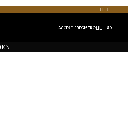
ACCESO / REGISTRO
₡
0
DEN