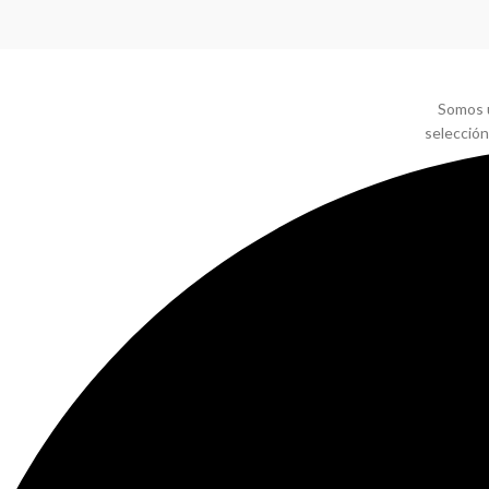
Somos u
selección