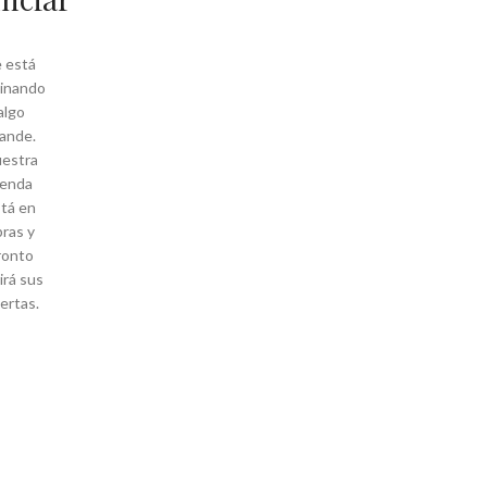
 está
inando
algo
ande.
estra
ienda
tá en
ras y
ronto
irá sus
ertas.